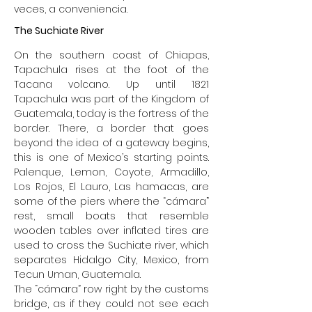
veces, a conveniencia.
The Suchiate River
On the southern coast of Chiapas,
Tapachula rises at the foot of the
Tacana volcano. Up until 1821
Tapachula was part of the Kingdom of
Guatemala, today is the fortress of the
border. There, a border that goes
beyond the idea of a gateway begins,
this is one of Mexico’s starting points.
Palenque, Lemon, Coyote, Armadillo,
Los Rojos, El Lauro, Las hamacas, are
some of the piers where the “cámara”
rest, small boats that resemble
wooden tables over inflated tires are
used to cross the Suchiate river, which
separates Hidalgo City, Mexico, from
Tecun Uman, Guatemala.
The “cámara” row right by the customs
bridge, as if they could not see each