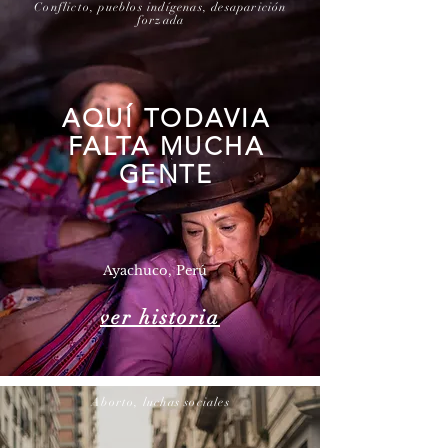
Conflicto, pueblos indígenas, desaparición
forzada
AQUÍ TODAVIA
FALTA MUCHA
GENTE
Ayachuco, Perú
ver historia
Aborto, luchas sociales