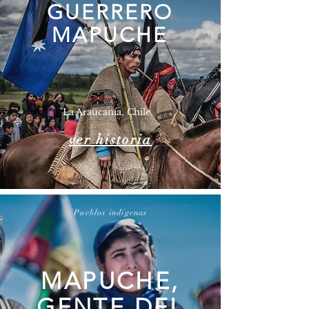
GUERRERO
MAPUCHE
La Araucanía, Chile
ver historia
Pueblos indígenas
MAPUCHE,
GENTE DEL