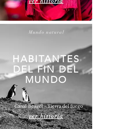
ver historia
Mundo natural
HABITANTES
DEL FIN DEL
MUNDO
Canal Beagel - Tierra del fuego
ver historia