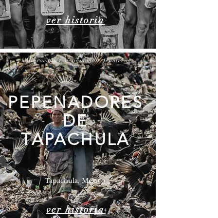
ver historia
Migraciones, desigualdad, fronteras
PEPENADORES
DE
TAPACHULA
Tapachula, México
ver historia