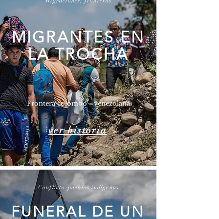
Migraciones, fronteras
MIGRANTES EN
LA TROCHA
Frontera colombo - venezolana
ver historia
Conflicto-pueblos indígenas
FUNERAL DE UN