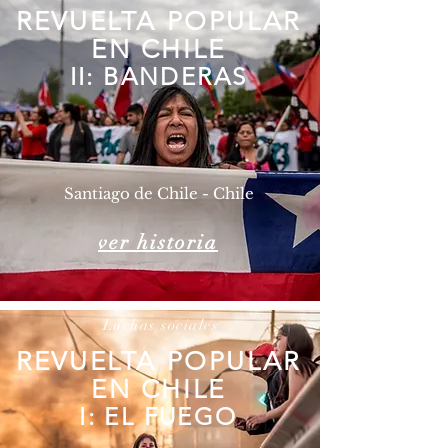
REVUELTA POPULAR
EN CHILE
II: BANDERAS
Santiago de Chile - Chile
ver historia
Luchas sociales
REVUELTA POPULAR
EN CHILE
I: EL FUEGO