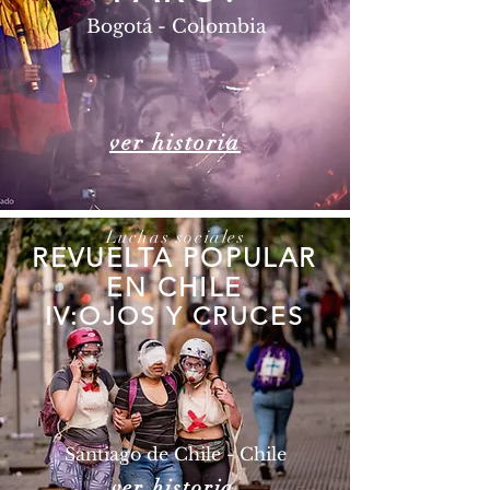
Bogotá - Colombia
ver historia
Luchas sociales
REVUELTA POPULAR
EN CHILE
IV:OJOS Y CRUCES
Santiago de Chile - Chile
ver historia