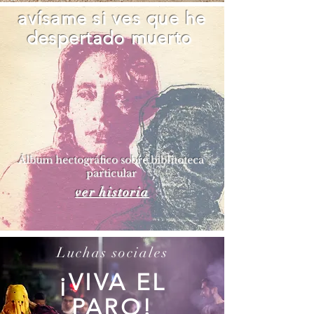
avísame si ves que he
despertado muerto
​Álbum hectográfico sobre biblitoteca
particular
ver historia
Luchas sociales
¡VIVA EL
PARO!