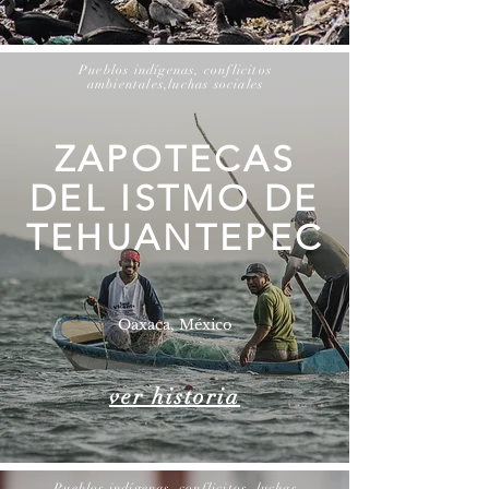
Pueblos indígenas, conflicitos
ambientales,luchas sociales
ZAPOTECAS
DEL ISTMO DE
TEHUANTEPEC
Oaxaca, México
ver historia
Pueblos indígenas, conflicitos, luchas