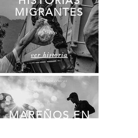
HISTORIAS
MIGRANTES
​México
ver historia
Identidades étnicas
MAREÑOS EN
EL PACÍFICO