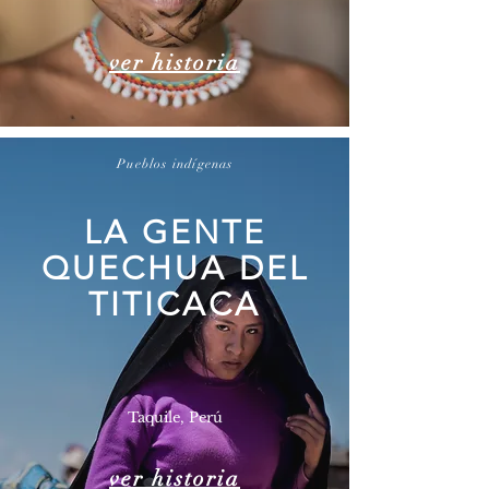
ver historia
Pueblos indígenas
LA GENTE
QUECHUA DEL
TITICACA
Taquile, Perú
ver historia