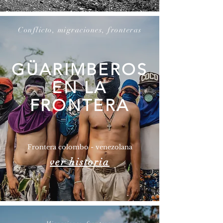
Conflicto, migraciones, fronteras
GÜARIMBEROS
EN LA
FRONTERA
Frontera colombo - venezolana
ver historia