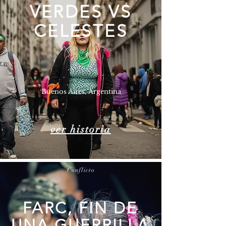
VERDES VS
CELESTES
Buenos Aires, Argentina
ver historia
Conflicto
FARC, FIN DE
UNA GUERRILLA