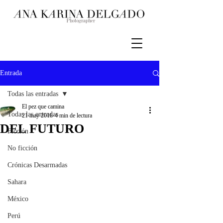
Entrada
Todas las entradas
El pez que camina
Todas las entradas
21 may 2018
4 min de lectura
DEL FUTURO
Ficción
No ficción
Crónicas Desarmadas
Sahara
México
Perú