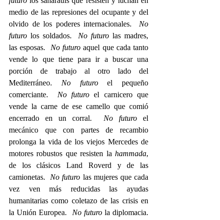
futuro
 los saharauis que resisten y luchan en 
medio de las represiones del ocupante y del 
olvido de los poderes internacionales.  
No 
futuro
 los soldados.  
No futuro
 las madres, 
las esposas.  
No futuro
 aquel que cada tanto 
vende lo que tiene para ir a buscar una 
porción de trabajo al otro lado del 
Mediterráneo. 
No futuro
 el pequeño 
comerciante.  
No futuro 
el carnicero que 
vende la carne de ese camello que comió 
encerrado en un corral.  
No futuro
 el 
mecánico que con partes de recambio 
prolonga la vida de los viejos Mercedes de 
motores robustos que resisten la 
hammada
, 
de los clásicos Land Roverd y de las 
camionetas.  
No futuro
 las mujeres que cada 
vez ven más reducidas las ayudas 
humanitarias como coletazo de las crisis en 
la Unión Europea.  
No futuro
 la diplomacia.  