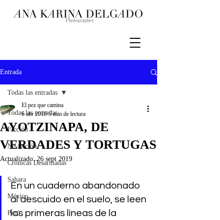
Entrada
Todas las entradas
El pez que camina
Todas las entradas
6 abr 2018
5 min de lectura
AYOTZINAPA, DE
Ficción
VERDADES Y TORTUGAS
No ficción
Actualizado:
26 sept 2019
Crónicas Desarmadas
Sahara
En un cuaderno abandonado 
México
al descuido en el suelo, se leen 
las primeras líneas de la 
Perú