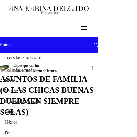
Entrada
Todas las entradas
El pez que camina
Todas las entradas
20 may 2018
4 min de lectura
ASUNTOS DE FAMILIA
Ficción
(O LAS CHICAS BUENAS
No ficción
DUERMEN SIEMPRE
Crónicas Desarmadas
SOLAS)
Sahara
México
Perú