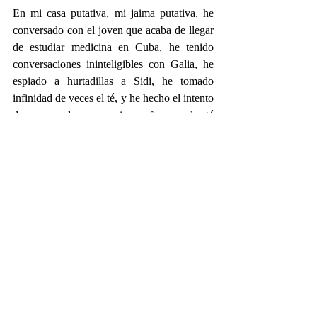
En mi casa putativa, mi jaima putativa, he 
conversado con el joven que acaba de llegar 
de estudiar medicina en Cuba, he tenido 
conversaciones ininteligibles con Galia, he 
espiado a hurtadillas a Sidi, he tomado 
infinidad de veces el té, y he hecho el intento 
de prepararlo pero mis profesoras de té 
suelen impacientarse después de que al 
intentar hacer espuma derramando de un 
vaso a otro el contenido de té desde muy 
arriba, mi torpeza deja la bandeja-mesa 
inundada con un charco color miel. En mi 
jaima putativa duermo, como, y sueño con 
un enorme Sad cabalgado por una joven 
Galia de ojos brillantes y manos firmes y 
ágiles como las patas de un insecto 
legendario.