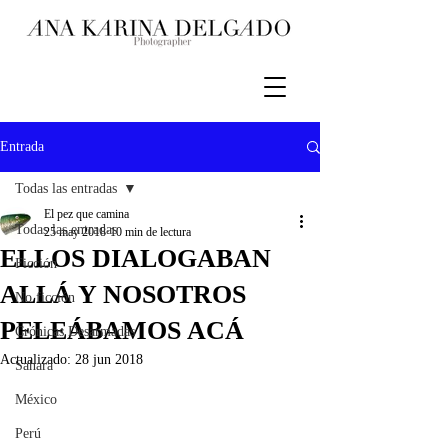
Entrada
Todas las entradas
El pez que camina
Todas las entradas
25 may 2018
10 min de lectura
ELLOS DIALOGABAN
Ficción
ALLÁ Y NOSOTROS
No ficción
PELEÁBAMOS ACÁ
Crónicas Desarmadas
Actualizado:
28 jun 2018
Sahara
México
Perú