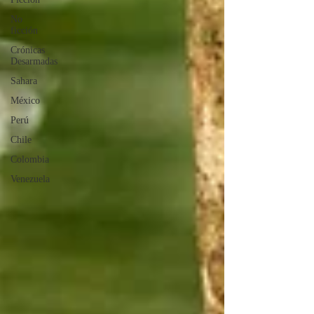
No
ficción
Crónicas
Desarmadas
Sahara
México
Perú
Chile
Colombia
Venezuela