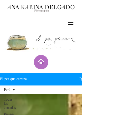
El pez que camina
Perú
Todas
las
entradas
Ficción